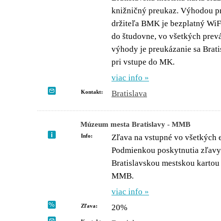
knižničný preukaz. Výhodou p
držiteľa BMK je bezplatný WiFi
do študovne, vo všetkých pre
výhody je preukázanie sa Brat
pri vstupe do MK.
viac info »
Kontakt:
Bratislava
Múzeum mesta Bratislavy - MMB
Info:
Zľava na vstupné vo všetkých
Podmienkou poskytnutia zľavy 
Bratislavskou mestskou kartou 
MMB.
viac info »
Zľava:
20%