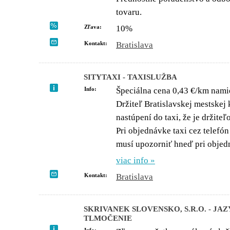
tovaru.
Zľava:
10%
Kontakt:
Bratislava
SITYTAXI - TAXISLUŽBA
Info:
Špeciálna cena 0,43 €/km nami
Držiteľ Bratislavskej mestskej
nastúpení do taxi, že je držiteľ
Pri objednávke taxi cez telefón
musí upozorniť hneď pri objedná
viac info »
Kontakt:
Bratislava
SKRIVANEK SLOVENSKO, S.R.O. - J
TLMOČENIE