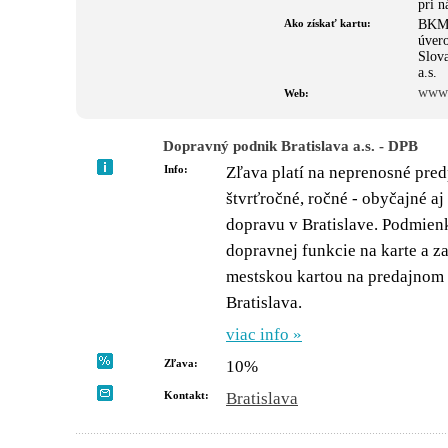
pri n
Ako získať kartu:
BKM 
úvero
Slov
a.s.
www.k
Web:
Dopravný podnik Bratislava a.s. - DPB
Info:
Zľava platí na neprenosné pred
štvrťročné, ročné - obyčajné 
dopravu v Bratislave. Podmienk
dopravnej funkcie na karte a z
mestskou kartou na predajnom
Bratislava.
viac info »
Zľava:
10%
Kontakt:
Bratislava