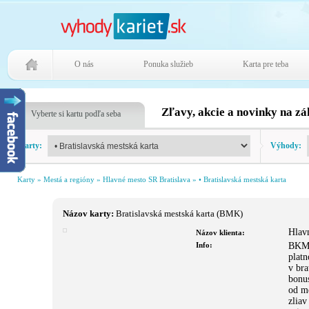
O nás
Ponuka služieb
Karta pre teba
Zľavy, akcie a novinky na z
Vyberte si kartu podľa seba
Karty:
Výhody:
Karty
» Mestá a regióny » Hlavné mesto SR Bratislava » • Bratislavská mestská karta
Názov karty:
Bratislavská mestská karta (BMK)
Hlav
Názov klienta:
Info:
BKM 
platn
v bra
bonu
od me
zliav