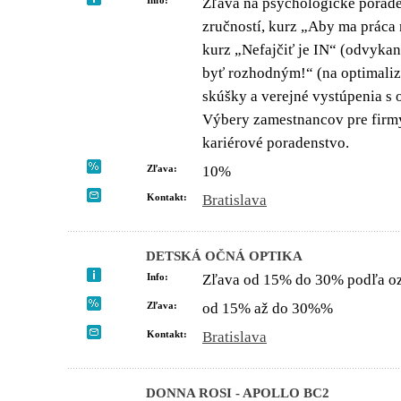
Info:
Zľava na psychologické porad
zručností, kurz „Aby ma práca n
kurz „Nefajčiť je IN“ (odvykan
byť rozhodným!“ (na optimaliz
skúšky a verejné vystúpenia s 
Výbery zamestnancov pre firmy
kariérové poradenstvo.
Zľava:
10%
Kontakt:
Bratislava
DETSKÁ OČNÁ OPTIKA
Info:
Zľava od 15% do 30% podľa oz
Zľava:
od 15% až do 30%%
Kontakt:
Bratislava
DONNA ROSI - APOLLO BC2