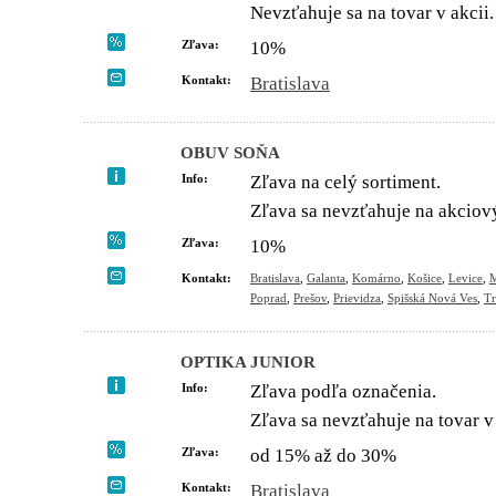
Nevzťahuje sa na tovar v akcii.
Zľava:
10%
Kontakt:
Bratislava
OBUV SOŇA
Info:
Zľava na celý sortiment.
Zľava sa nevzťahuje na akciový
Zľava:
10%
Kontakt:
Bratislava
,
Galanta
,
Komárno
,
Košice
,
Levice
,
M
Poprad
,
Prešov
,
Prievidza
,
Spišská Nová Ves
,
Tr
OPTIKA JUNIOR
Info:
Zľava podľa označenia.
Zľava sa nevzťahuje na tovar v 
Zľava:
od 15% až do 30%
Kontakt:
Bratislava