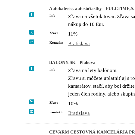
Autobatérie, autosúčiastky - FULLTIME,S
Info:
Zľava na všetok tovar. Zľava sa
nákup do 10 Eur.
Zľava:
11%
Kontakt:
Bratislava
BALONY.SK - Pluhová
Info:
Zľava na lety balónom.
Zľavu si môžete uplatniť aj s 
kamarátov, stačí, aby bol držit
jeden člen rodiny, alebo skupin
Zľava:
10%
Kontakt:
Bratislava
CEVARM CESTOVNÁ KANCELÁRIA PRE 