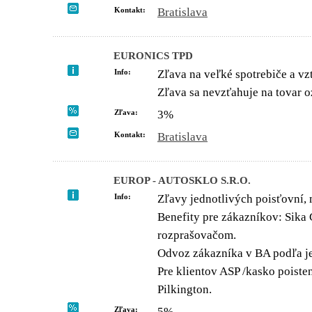
Kontakt:
Bratislava
EURONICS TPD
Info:
Zľava na veľké spotrebiče a vzť
Zľava sa nevzťahuje na tovar o
Zľava:
3%
Kontakt:
Bratislava
EUROP - AUTOSKLO S.R.O.
Info:
Zľavy jednotlivých poisťovní,
Benefity pre zákazníkov: Sika C
rozprašovačom.
Odvoz zákazníka v BA podľa je
Pre klientov ASP /kasko poiste
Pilkington.
Zľava:
5%