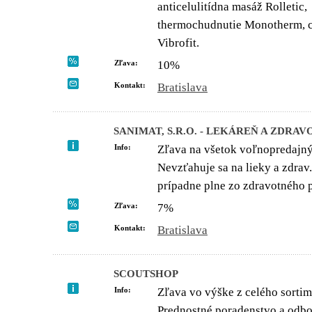
anticelulitídna masáž Rolletic,
thermochudnutie Monotherm, cv
Vibrofit.
Zľava:
10%
Kontakt:
Bratislava
SANIMAT, S.R.O. - LEKÁREŇ A ZDR
Info:
Zľava na všetok voľnopredajný
Nevzťahuje sa na lieky a zdrav
prípadne plne zo zdravotného p
Zľava:
7%
Kontakt:
Bratislava
SCOUTSHOP
Info:
Zľava vo výške z celého sortim
Prednostné poradenstvo a odbo